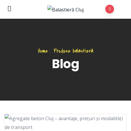
Home
.
Produse balastieră
Blog